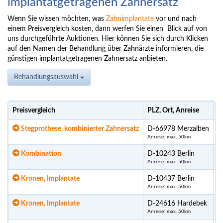
implantatgetragenen Zahnersatz
Wenn Sie wissen möchten, was
Zahnimplantate
vor und nach
einem Preisvergleich kosten, dann werfen Sie einen Blick auf von
uns durchgeführte Auktionen. Hier können Sie sich durch Klicken
auf den Namen der Behandlung über Zahnärzte informieren, die
günstigen implantatgetragenen Zahnersatz anbieten.
Behandlungsauswahl
Preisvergleich
PLZ, Ort, Anreise
U
Stegprothese, kombinierter Zahnersatz
D-66978 Merzalben
Anreise: max. 50km
Kombination
D-10243 Berlin
Anreise: max. 50km
Kronen, Implantate
D-10437 Berlin
Anreise: max. 50km
Kronen, Implantate
D-24616 Hardebek
Anreise: max. 50km