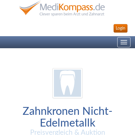
Login
Toggle
navig
Zahnkronen Nicht-
Edelmetallk
Preisvergleich & Auktion