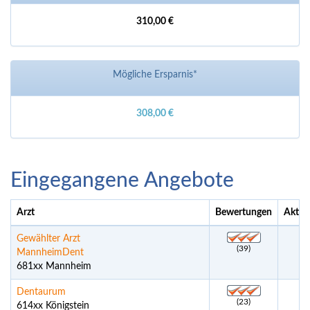
310,00 €
Mögliche Ersparnis*
308,00 €
Eingegangene Angebote
Arzt
Bewertungen
Aktue
Gewählter Arzt
(39)
MannheimDent
681xx Mannheim
Dentaurum
(23)
614xx Königstein