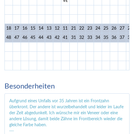
VE
18
17
16
15
14
13
12
11
21
22
23
24
25
26
27
28
48
47
46
45
44
43
42
41
31
32
33
34
35
36
37
38
Besonderheiten
Aufgrund eines Unfalls vor 35 Jahren ist ein Frontzahn
überkront. Der andere ist wurzelbehandelt und leider im Laufe
der Zeit abgedunkelt. Ich wünsche mir ein Veneer oder eine
andere Lösung, damit beide Zähne im Frontbereich wieder die
gleiche Farbe haben.
---