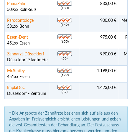
PrimaZahn
833,00 €
(180)
509xx Köln-Sülz
Parodontologe
900,00 €
Meist
(142)
531xx Bonn
Essen-Dent
975,00 €
Pra
(655)
451xx Essen
Zahnarzt-Düsseldorf
990,00 €
Meis
(66)
Düsseldorf-Stadtmitte
Mr.Smiley
1.198,00 €
(179)
451xx Essen
ImplaDoc
1.423,00 €
(82)
Düsseldorf - Zentrum
* Die Angebote der Zahnärzte beziehen sich auf alle aus den
Angaben im Preisvergleich ersichtlichen Leistungen und geben
die vrsl. Gesamtkosten der Behandlung an. Der Festzuschuss
der Krankenkasse muss hiervon abgezogen werden, um den