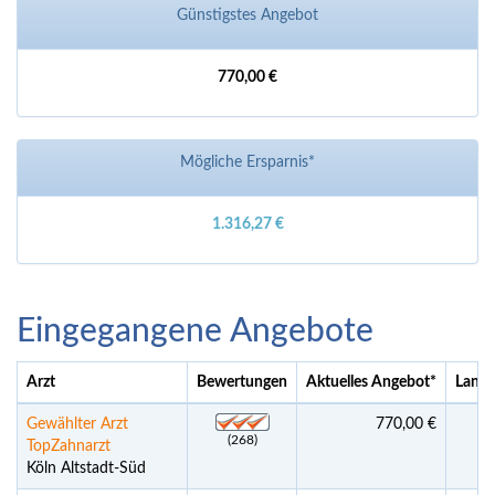
Günstigstes Angebot
770,00 €
Mögliche Ersparnis*
1.316,27 €
Eingegangene Angebote
Arzt
Bewertungen
Aktuelles Angebot
*
Land 
Gewählter Arzt
770,00 €
(268)
TopZahnarzt
Köln Altstadt-Süd