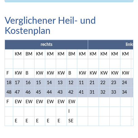
Verglichener Heil- und
Kostenplan
rechts
links
KM
BM
KM
KM
KM
BM
KM
KM
KM
KM
KM
B
F
KW
B
KW
KW
KW
B
KW
KW
KW
KW
KW
F
18
17
16
15
14
13
12
11
21
22
23
24
25
48
47
46
45
44
43
42
41
31
32
33
34
35
F
EW
EW
EW
EW
EW
EW
K
I
E
E
E
E
E
SE
T