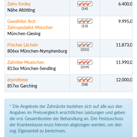
Zahn-Smiley
6.400,00 
(14)
Nähe Altötting
Gewählter Arzt
9.995,00 
(13)
Zahnspezialist-München
München-Giesing
Frisches Lächeln
11.873,00 
(331)
806xx München-Nymphenburg
Zahnfee-Muenchen
11.990,00 
(319)
813xx München-Sendling
drprothese
12.000,00 
(58)
857xx Garching
* Die Angebote der Zahnärzte beziehen sich auf alle aus den
Angaben im Preisvergleich ersichtlichen Leistungen und geben
die vrsl. Gesamtkosten der Behandlung an. Der Festzuschuss
der Krankenkasse muss hiervon abgezogen werden, um den
sog. Eigenanteil zu berechnen.