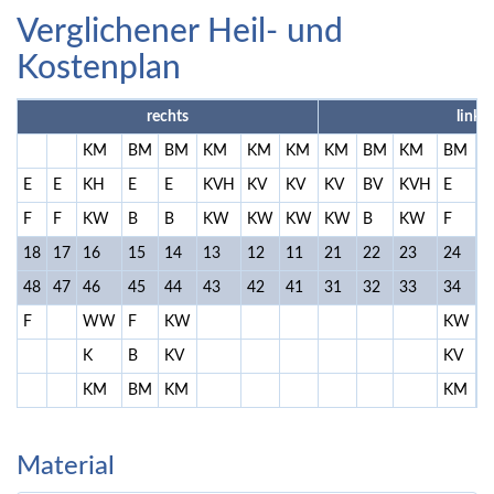
Verglichener Heil- und
Kostenplan
rechts
links
KM
BM
BM
KM
KM
KM
KM
BM
KM
BM
K
E
E
KH
E
E
KVH
KV
KV
KV
BV
KVH
E
K
F
F
KW
B
B
KW
KW
KW
KW
B
KW
F
18
17
16
15
14
13
12
11
21
22
23
24
2
48
47
46
45
44
43
42
41
31
32
33
34
3
F
WW
F
KW
KW
B
K
B
KV
KV
B
KM
BM
KM
KM
B
Material