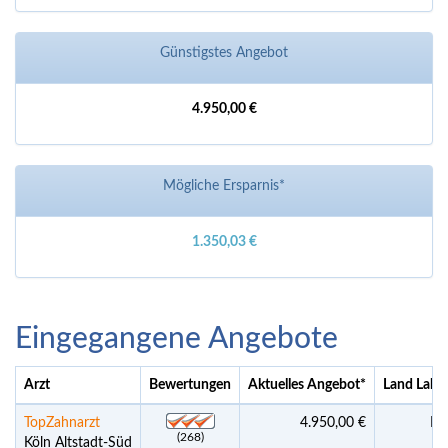
Günstigstes Angebot
4.950,00 €
Mögliche Ersparnis*
1.350,03 €
Eingegangene Angebote
Arzt
Bewertungen
Aktuelles Angebot
*
Land Labo
TopZahnarzt
4.950,00 €
Pra
(268)
Köln Altstadt-Süd