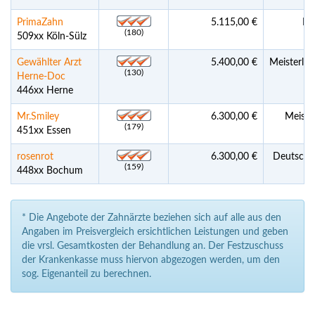
PrimaZahn
5.115,00 €
Pra
(180)
509xx Köln-Sülz
Gewählter Arzt
5.400,00 €
Meisterla
(130)
Herne-Doc
446xx Herne
Mr.Smiley
6.300,00 €
Meiste
(179)
451xx Essen
rosenrot
6.300,00 €
Deutschla
(159)
448xx Bochum
* Die Angebote der Zahnärzte beziehen sich auf alle aus den
Angaben im Preisvergleich ersichtlichen Leistungen und geben
die vrsl. Gesamtkosten der Behandlung an. Der Festzuschuss
der Krankenkasse muss hiervon abgezogen werden, um den
sog. Eigenanteil zu berechnen.