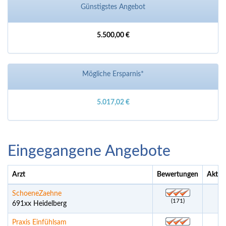
Günstigstes Angebot
5.500,00 €
Mögliche Ersparnis*
5.017,02 €
Eingegangene Angebote
Arzt
Bewertungen
Aktue
SchoeneZaehne
(171)
691xx Heidelberg
Praxis Einfühlsam