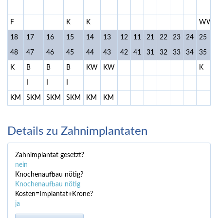
F
K
K
WW
18
17
16
15
14
13
12
11
21
22
23
24
25
48
47
46
45
44
43
42
41
31
32
33
34
35
K
B
B
B
KW
KW
K
I
I
I
KM
SKM
SKM
SKM
KM
KM
Details zu Zahnimplantaten
Zahnimplantat gesetzt?
nein
Knochenaufbau nötig?
Knochenaufbau nötig
Kosten=Implantat+Krone?
ja