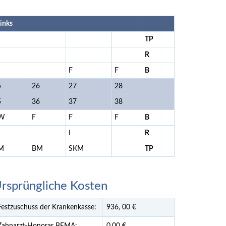
links
TP
R
F
F
B
5
26
27
28
5
36
37
38
W
F
F
F
B
I
R
M
BM
SKM
TP
rsprüngliche Kosten
Festzuschuss der Krankenkasse:
936,
00
€