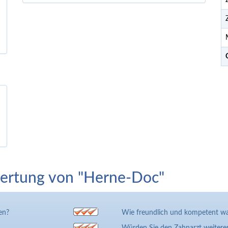
ertung von "Herne-Doc"
en?
Wie freundlich und kompetent wa