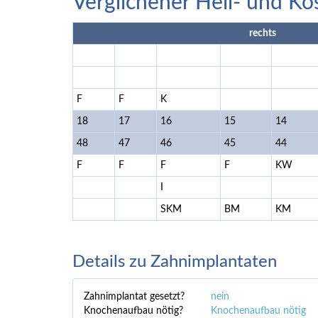
Verglichener Heil- und Ko
rechts
F
F
K
18
17
16
15
14
48
47
46
45
44
F
F
F
F
KW
I
SKM
BM
KM
Details zu Zahnimplantaten
Zahnimplantat gesetzt?
nein
Knochenaufbau nötig?
Knochenaufbau nötig