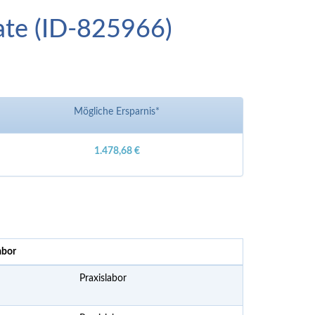
tate (ID-825966)
Mögliche Ersparnis*
1.478,68 €
abor
Praxislabor