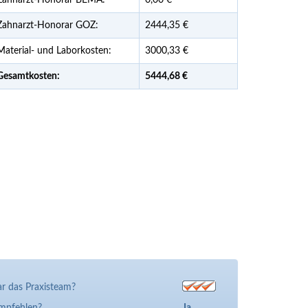
Zahnarzt-Honorar BEMA:
0,00 €
Zahnarzt-Honorar GOZ:
2444,35 €
Material- und Laborkosten:
3000,33 €
Gesamtkosten:
5444,
68 €
r das Praxisteam?