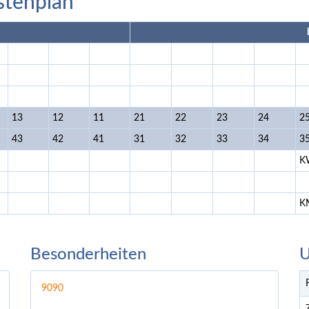
stenplan
13
12
11
21
22
23
24
2
43
42
41
31
32
33
34
3
K
K
Besonderheiten
U
9090