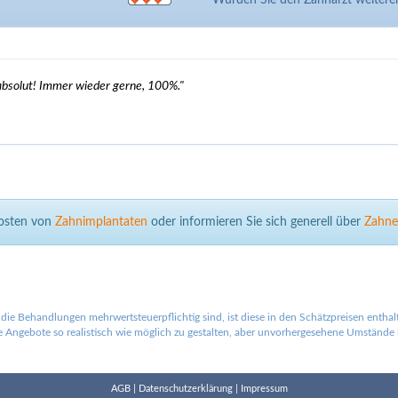
Würden Sie den Zahnarzt weiter
absolut! Immer wieder gerne, 100%."
Kosten von
Zahnimplantaten
oder informieren Sie sich generell über
Zahne
die Behandlungen mehrwertsteuerpflichtig sind, ist diese in den Schätzpreisen entha
Angebote so realistisch wie möglich zu gestalten, aber unvorhergesehene Umstände la
AGB
|
Datenschutzerklärung
|
Impressum