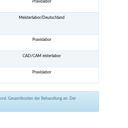
Praxislabor
Meisterlabor/Deutschland
Praxislabor
CAD/CAM eisterlabor
Praxislabor
e vrsl. Gesamtkosten der Behandlung an. Der