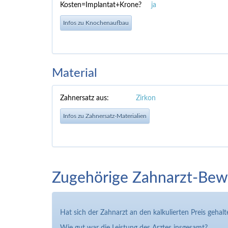
Kosten=Implantat+Krone?
ja
Infos zu Knochenaufbau
Material
Zahnersatz aus:
Zirkon
Infos zu Zahnersatz-Materialien
Zugehörige Zahnarzt-Bew
Hat sich der Zahnarzt an den kalkulierten Preis gehalt