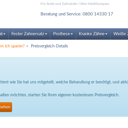
Für Ärzte und Zahnärzte
|
Über MediKompass
Beratung und Service: 0800 14330 17
at
Fester Zahnersatz
Prothese
Kranke Zähne
Weiße 
nn ich sparen?
Preisvergleich-Details
Patient wie Sie hat uns mitgeteilt, welche Behandlung er benötigt, und a
ten möchten, starten Sie Ihren eigenen kostenlosen Preisvergleich.
nsehen