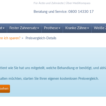
Für Ärzte und Zahnärzte
|
Über MediKompass
Beratung und Service: 0800 14330 17
at
Fester Zahnersatz
Prothese
Kranke Zähne
Weiße 
nn ich sparen?
Preisvergleich-Details
Patient wie Sie hat uns mitgeteilt, welche Behandlung er benötigt, und a
ten möchten, starten Sie Ihren eigenen kostenlosen Preisvergleich.
nsehen