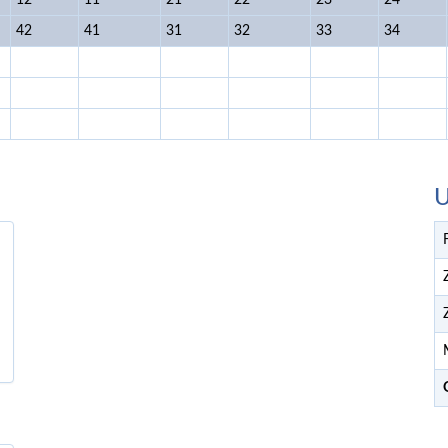
12
11
21
22
23
24
42
41
31
32
33
34
U