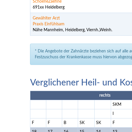
SchoeneZaehne
691xx Heidelberg
Gewählter Arzt
Praxis Einfühlsam
Nähe Mannheim, Heidelberg, Viernh.,Weinh.
* Die Angebote der Zahnärzte beziehen sich auf alle 
Festzuschuss der Krankenkasse muss hiervon abgezog
Verglichener Heil- und Ko
rechts
SKM
I
F
F
B
SK
SK
F