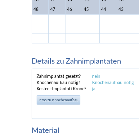
18
17
16
15
14
13
48
47
46
45
44
43
Details zu Zahnimplantaten
Zahnimplantat gesetzt?
nein
Knochenaufbau nötig?
Knochenaufbau nötig
Kosten=Implantat+Krone?
ja
Infos zu Knochenaufbau
Material