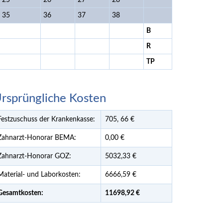
25
26
27
28
35
36
37
38
B
R
TP
rsprüngliche Kosten
Festzuschuss der Krankenkasse:
705,
66
€
Zahnarzt-Honorar BEMA:
0,00 €
Zahnarzt-Honorar GOZ:
5032,33 €
Material- und Laborkosten:
6666,59 €
Gesamtkosten:
11698,
92 €