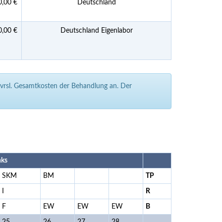
0,00 €
Deutschland
0,00 €
Deutschland Eigenlabor
e vrsl. Gesamtkosten der Behandlung an. Der
nks
SKM
BM
TP
I
R
F
EW
EW
EW
B