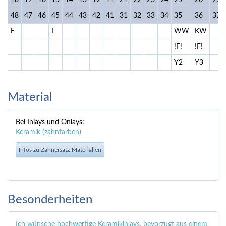
18
17
16
15
14
13
12
11
21
22
23
24
25
26
27
48
47
46
45
44
43
42
41
31
32
33
34
35
36
37
F
I
WW
KW
!F!
!F!
Y2
Y3
Material
Bei Inlays und Onlays:
Keramik (zahnfarben)
Infos zu Zahnersatz-Materialien
Besonderheiten
Ich wünsche hochwertige Keramikinlays, bevorzugt aus einem