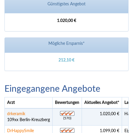
Günstigstes Angebot
1.020,00 €
Mögliche Ersparnis*
212,10 €
Eingegangene Angebote
Arzt
Bewertungen
Aktuelles Angebot
*
Land
drkeramik
1.020,00 €
Ham
(570)
109xx Berlin-Kreuzberg
DrHappySmile
1.099,00 €
Eige