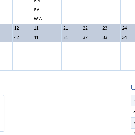
KM
KV
WW
12
11
21
22
23
24
42
41
31
32
33
34
U