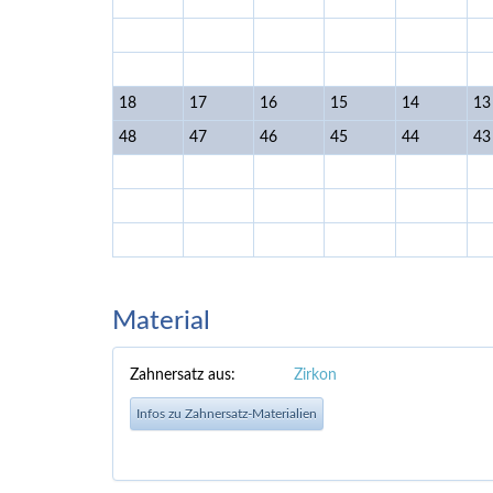
18
17
16
15
14
13
48
47
46
45
44
43
Material
Zahnersatz aus:
Zirkon
Infos zu Zahnersatz-Materialien