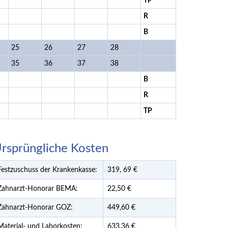
TP
R
B
25
26
27
28
35
36
37
38
B
R
TP
rsprüngliche Kosten
Festzuschuss der Krankenkasse:
319,
69
€
Zahnarzt-Honorar BEMA:
22,50 €
Zahnarzt-Honorar GOZ:
449,60 €
Material- und Laborkosten:
633,36 €