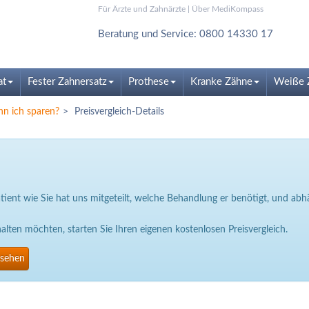
Für Ärzte und Zahnärzte
|
Über MediKompass
Beratung und Service: 0800 14330 17
at
Fester Zahnersatz
Prothese
Kranke Zähne
Weiße 
nn ich sparen?
Preisvergleich-Details
Patient wie Sie hat uns mitgeteilt, welche Behandlung er benötigt, und a
ten möchten, starten Sie Ihren eigenen kostenlosen Preisvergleich.
nsehen