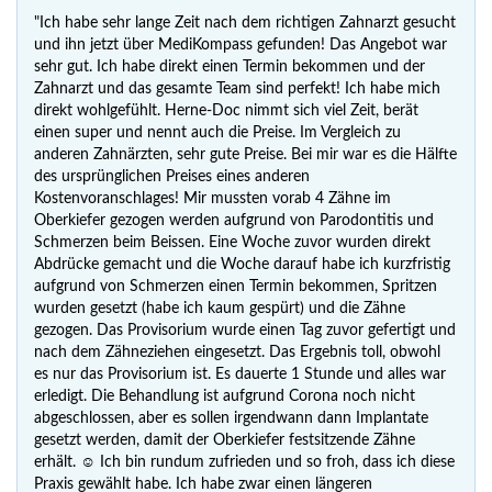
"Ich habe sehr lange Zeit nach dem richtigen Zahnarzt gesucht
und ihn jetzt über MediKompass gefunden! Das Angebot war
sehr gut. Ich habe direkt einen Termin bekommen und der
Zahnarzt und das gesamte Team sind perfekt! Ich habe mich
direkt wohlgefühlt. Herne-Doc nimmt sich viel Zeit, berät
einen super und nennt auch die Preise. Im Vergleich zu
anderen Zahnärzten, sehr gute Preise. Bei mir war es die Hälfte
des ursprünglichen Preises eines anderen
Kostenvoranschlages! Mir mussten vorab 4 Zähne im
Oberkiefer gezogen werden aufgrund von Parodontitis und
Schmerzen beim Beissen. Eine Woche zuvor wurden direkt
Abdrücke gemacht und die Woche darauf habe ich kurzfristig
aufgrund von Schmerzen einen Termin bekommen, Spritzen
wurden gesetzt (habe ich kaum gespürt) und die Zähne
gezogen. Das Provisorium wurde einen Tag zuvor gefertigt und
nach dem Zähneziehen eingesetzt. Das Ergebnis toll, obwohl
es nur das Provisorium ist. Es dauerte 1 Stunde und alles war
erledigt. Die Behandlung ist aufgrund Corona noch nicht
abgeschlossen, aber es sollen irgendwann dann Implantate
gesetzt werden, damit der Oberkiefer festsitzende Zähne
erhält. ☺ Ich bin rundum zufrieden und so froh, dass ich diese
Praxis gewählt habe. Ich habe zwar einen längeren