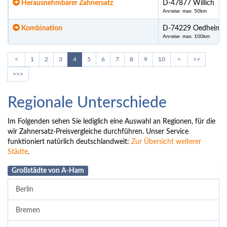
Herausnehmbarer Zahnersatz
D-47877 Willich
Anreise: max. 50km
Kombination
D-74229 Oedheim
Anreise: max. 100km
<
1
2
3
4
5
6
7
8
9
10
>
>>
>>>
Regionale Unterschiede
Im Folgenden sehen Sie lediglich eine Auswahl an Regionen, für die
wir Zahnersatz-Preisvergleiche durchführen. Unser Service
funktioniert natürlich deutschlandweit:
Zur Übersicht weiterer
Städte
.
Großstädte von A-Ham
Berlin
Bremen