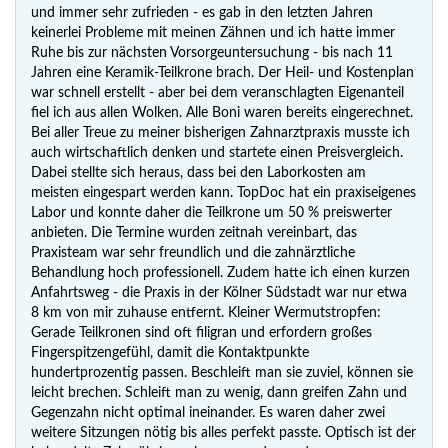
und immer sehr zufrieden - es gab in den letzten Jahren
keinerlei Probleme mit meinen Zähnen und ich hatte immer
Ruhe bis zur nächsten Vorsorgeuntersuchung - bis nach 11
Jahren eine Keramik-Teilkrone brach. Der Heil- und Kostenplan
war schnell erstellt - aber bei dem veranschlagten Eigenanteil
fiel ich aus allen Wolken. Alle Boni waren bereits eingerechnet.
Bei aller Treue zu meiner bisherigen Zahnarztpraxis musste ich
auch wirtschaftlich denken und startete einen Preisvergleich.
Dabei stellte sich heraus, dass bei den Laborkosten am
meisten eingespart werden kann. TopDoc hat ein praxiseigenes
Labor und konnte daher die Teilkrone um 50 % preiswerter
anbieten. Die Termine wurden zeitnah vereinbart, das
Praxisteam war sehr freundlich und die zahnärztliche
Behandlung hoch professionell. Zudem hatte ich einen kurzen
Anfahrtsweg - die Praxis in der Kölner Südstadt war nur etwa
8 km von mir zuhause entfernt. Kleiner Wermutstropfen:
Gerade Teilkronen sind oft filigran und erfordern großes
Fingerspitzengefühl, damit die Kontaktpunkte
hundertprozentig passen. Beschleift man sie zuviel, können sie
leicht brechen. Schleift man zu wenig, dann greifen Zahn und
Gegenzahn nicht optimal ineinander. Es waren daher zwei
weitere Sitzungen nötig bis alles perfekt passte. Optisch ist der