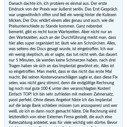
Danach dachte ich, ich probiere es einmal aus. Der erste
Eindruck von der Praxis war äußerst seriös. Das Erst-Gespräch
war ungewöhnlich offen und ließ ein wenig hinter die Kulissen
blicken. Der Doc erklärt einem alles genau und auch, wie die
Preisunterschiede zu Stande kommen. Ganz nebenbei
bemerkt, gibt es recht kurze Wartezeiten. Aber nicht nur an
den Wartezeiten, auch an der Durchführung merkt man, dass
hier alles super organisiert ist; läuft wie am Schnürchen. Alles,
was seitens des Docs gesagt wurde, ist eingetroffen. Ich war
ein wenig skeptisch, als er sagte, das tut nicht weh, das dauert
nur 5 Minuten, sie werden keine Schmerzen haben, nach drei
Tragen haben sie sich an das Implantat gewöhnt etc. Alles ist
so eingetroffen. Man merkt, dass er das nicht das erste Mal
macht. Bei seinen Kostenvoranschlägen sagte er, dass diese Fix
seien, was nicht ganz stimmt, denn die endgültige Rechnung
lag noch mal gute 100 € unter den veranschlagten Kosten!
Einfach TOP! Ich bin sehr zufrieden mit meinem Zahnersatz,
passt perfekt. Ohne dieses Angebot hätte ich das Implantat
auf die lange Bank schieben müssen (um anzusparen) und wer
weiß, ob ich es dann noch gemacht hätte. Die Rechnung wird
letztendlich von einer Externen Firma gestellt, die auch eine
Ratenzahlung anbietet, was für viele wichtig sein dürfte. Bevor