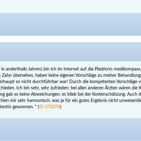
 in anderthalb Jahren) bin ich im Internet auf die Plattform medikompas
en Zahn übersehen, haben keine eigenen Vorschläge zu meiner Behandlung
haupt so nicht durchführbar war! Durch die kompetenten Vorschläge von 
chieden. Ich bin sehr, sehr zufrieden; bei allen anderen Ärzten wären d
nung gab es keine Abweichungen; es blieb bei der Kostenschätzung. Auch
en mir sehr harmonisch, was ja für ein gutes Ergebnis nicht unwesentlich
ientin gewonnen. " (
ID 372070
)