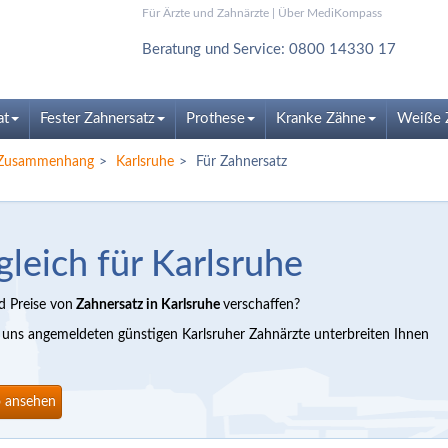
Für Ärzte und Zahnärzte
|
Über MediKompass
Beratung und Service: 0800 14330 17
at
Fester Zahnersatz
Prothese
Kranke Zähne
Weiße 
m Zusammenhang
Karlsruhe
Für Zahnersatz
gleich für Karlsruhe
d Preise von
Zahnersatz in Karlsruhe
verschaffen?
i uns angemeldeten günstigen Karlsruher Zahnärzte unterbreiten Ihnen
o ansehen