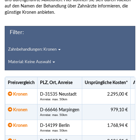
uns durchgeführte Auktionen. Hier können Sie sich durch Klicken
auf den Namen der Behandlung über Zahnärzte informieren, die
günstige Kronen anbieten.
Filter:
Zahnbehandlungen: Kronen
Material: Keine Auswahl
Preisvergleich
PLZ, Ort, Anreise
Ursprüngliche Kosten
*
Akt
Kronen
D-31535 Neustadt
2.295,00 €
Anreise: max. 50km
Kronen
D-66646 Marpingen
979,10 €
Anreise: max. 50km
Kronen
D-14199 Berlin
1.768,94 €
Anreise: max. 50km