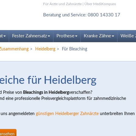
Für Ärzte und Zahnärzte
|
Über MediKompass
Beratung und Service: 0800 14330 17
at
Fester Zahnersatz
Prothese
Kranke Zähne
Weiße 
m Zusammenhang
Heidelberg
Für Bleaching
eiche für Heidelberg
d Preise von
Bleachings in Heidelberg
verschaffen?
d eine professionelle Preisvergleichsplattform für zahnmedizinische
ei uns angemeldeten
günstigen Heidelberger Zahnärzte
unterbreiten Ihnen
 ansehen