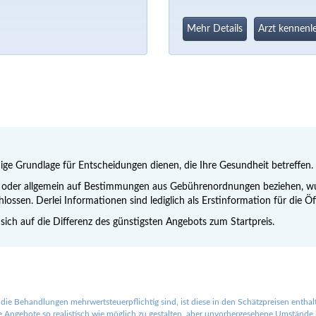
Mehr Details
Arzt kennenl
nige Grundlage für Entscheidungen dienen, die Ihre Gesundheit betreffen. 
ng oder allgemein auf Bestimmungen aus Gebührenordnungen beziehen, wur
hlossen. Derlei Informationen sind lediglich als Erstinformation für die 
 sich auf die Differenz des günstigsten Angebots zum Startpreis.
die Behandlungen mehrwertsteuerpflichtig sind, ist diese in den Schätzpreisen entha
Angebote so realistisch wie möglich zu gestalten, aber unvorhergesehene Umstände la