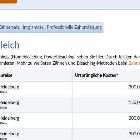
Zahnersatz
Implantate
Professionelle Zahnreinigung
leich
chings (Homebleaching, Powerbleaching) sehen Sie hier. Durch Klicken de
formieren. Mehr zu weißeren Zähnen und Bleaching-Methoden beim
Zahna
Anreise
Ursprüngliche Kosten
*
eidelberg
300,0
 30km
eidelberg
150,0
 30km
eidelberg
300,0
 30km
eidelberg
300,0
 30km