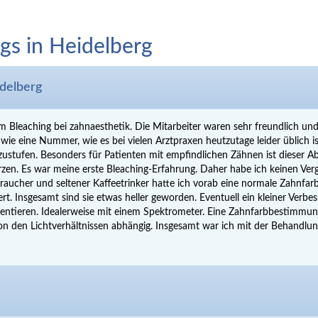
gs in Heidelberg
delberg
m Bleaching bei zahnaesthetik. Die Mitarbeiter waren sehr freundlich und
ie eine Nummer, wie es bei vielen Arztpraxen heutzutage leider üblich is
zustufen. Besonders für Patienten mit empfindlichen Zähnen ist dieser Ab
zen. Es war meine erste Bleaching-Erfahrung. Daher habe ich keinen Verg
traucher und seltener Kaffeetrinker hatte ich vorab eine normale Zahnfa
rt. Insgesamt sind sie etwas heller geworden. Eventuell ein kleiner Verbe
ntieren. Idealerweise mit einem Spektrometer. Eine Zahnfarbbestimmung m
k von den Lichtverhältnissen abhängig. Insgesamt war ich mit der Behandl