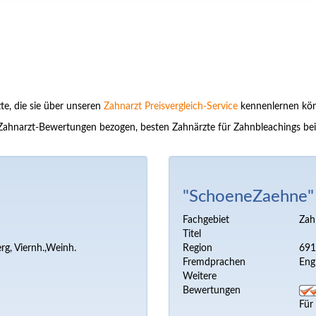
te, die sie über unseren
Zahnarzt Preisvergleich-Service
kennenlernen kö
 auf Zahnarzt-Bewertungen bezogen, besten Zahnärzte für Zahnbleachings b
"SchoeneZaehne"
Fachgebiet
Zah
Titel
g, Viernh.,Weinh.
Region
691
Fremdprachen
Engl
Weitere
Bewertungen
Für