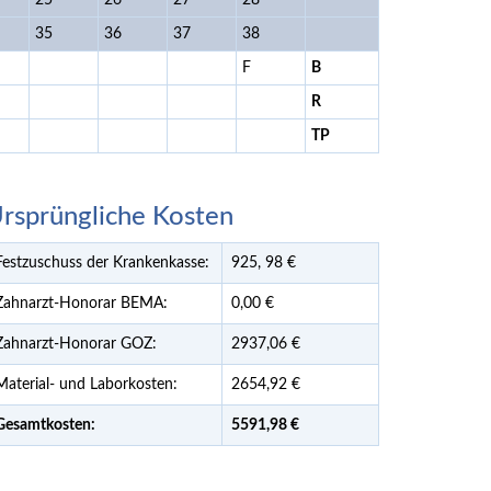
25
26
27
28
35
36
37
38
F
B
R
TP
rsprüngliche Kosten
Festzuschuss der Krankenkasse:
925,
98
€
Zahnarzt-Honorar BEMA:
0,00 €
Zahnarzt-Honorar GOZ:
2937,06 €
Material- und Laborkosten:
2654,92 €
Gesamtkosten:
5591,
98 €