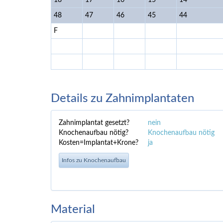
18
17
16
15
14
48
47
46
45
44
F
Details zu Zahnimplantaten
Zahnimplantat gesetzt?
nein
Knochenaufbau nötig?
Knochenaufbau nötig
Kosten=Implantat+Krone?
ja
Infos zu Knochenaufbau
Material