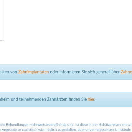
Kosten von
Zahnimplantaten
oder informieren Sie sich generell über
Zahne
nnheim und teilnehmenden Zahnärzten finden Sie
hier
.
die Behandlungen mehrwertsteuerpflichtig sind, ist diese in den Schätzpreisen entha
Angebote so realistisch wie möglich zu gestalten, aber unvorhergesehene Umstände la