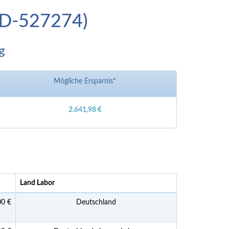
(ID-527274)
g
Mögliche Ersparnis*
2.641,98 €
Land Labor
00 €
Deutschland