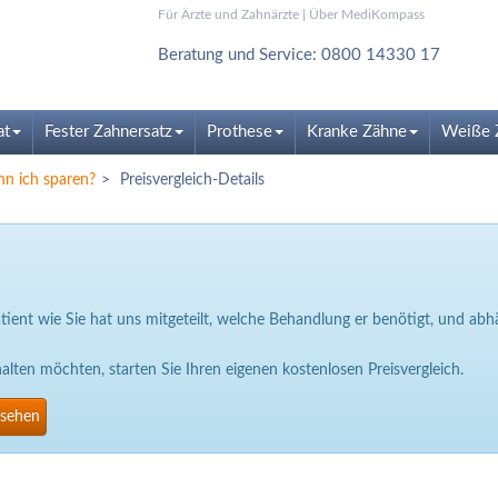
Für Ärzte und Zahnärzte
|
Über MediKompass
Beratung und Service: 0800 14330 17
at
Fester Zahnersatz
Prothese
Kranke Zähne
Weiße 
nn ich sparen?
Preisvergleich-Details
Patient wie Sie hat uns mitgeteilt, welche Behandlung er benötigt, und a
ten möchten, starten Sie Ihren eigenen kostenlosen Preisvergleich.
nsehen