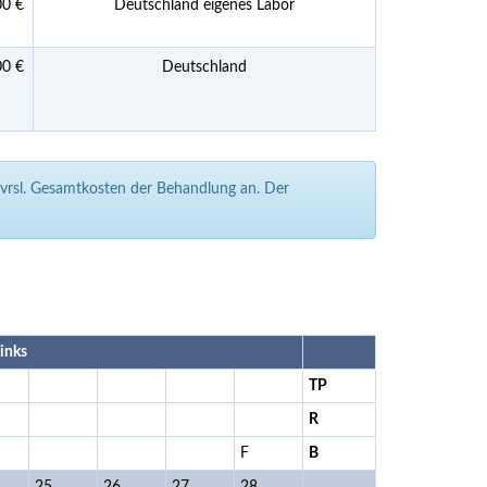
00 €
Deutschland eigenes Labor
00 €
Deutschland
e vrsl. Gesamtkosten der Behandlung an. Der
links
TP
R
F
B