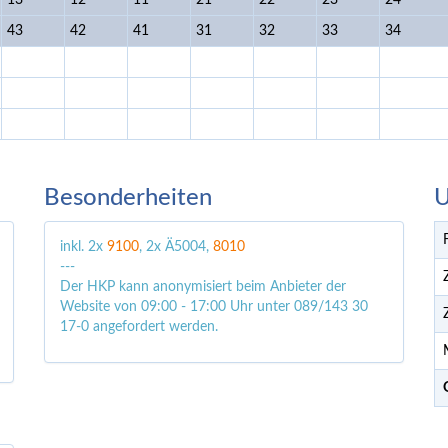
13
12
11
21
22
23
24
43
42
41
31
32
33
34
Besonderheiten
U
inkl. 2x
9100
, 2x Ä5004,
8010
---
Der HKP kann anonymisiert beim Anbieter der
Website von 09:00 - 17:00 Uhr unter 089/143 30
17-0 angefordert werden.