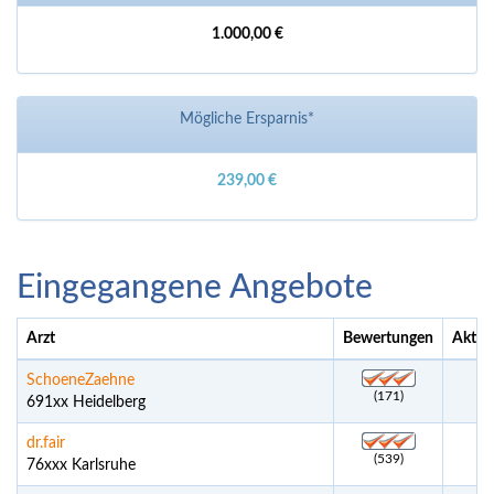
1.000,00 €
Mögliche Ersparnis*
239,00 €
Eingegangene Angebote
Arzt
Bewertungen
Aktue
SchoeneZaehne
(171)
691xx Heidelberg
dr.fair
(539)
76xxx Karlsruhe