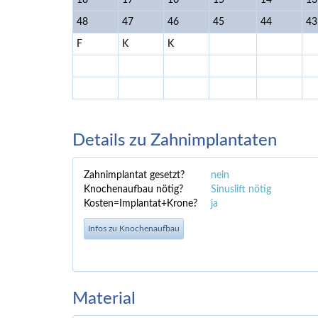
18
17
16
15
14
13
48
47
46
45
44
43
F
K
K
Details zu Zahnimplantaten
Zahnimplantat gesetzt?
nein
Knochenaufbau nötig?
Sinuslift nötig
Kosten=Implantat+Krone?
ja
Infos zu Knochenaufbau
Material