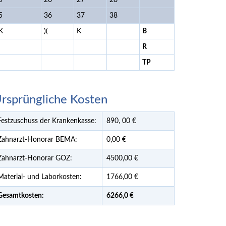
5
26
27
28
5
36
37
38
K
)(
K
B
R
TP
rsprüngliche Kosten
Festzuschuss der Krankenkasse:
890,
00
€
Zahnarzt-Honorar BEMA:
0,00 €
Zahnarzt-Honorar GOZ:
4500,00 €
Material- und Laborkosten:
1766,00 €
Gesamtkosten:
6266,
0 €