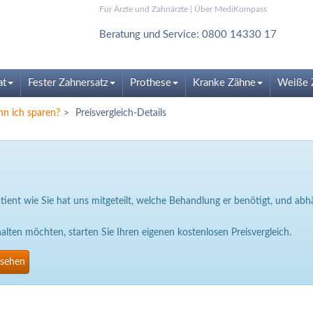
Für Ärzte und Zahnärzte
|
Über MediKompass
Beratung und Service: 0800 14330 17
at
Fester Zahnersatz
Prothese
Kranke Zähne
Weiße 
nn ich sparen?
Preisvergleich-Details
Patient wie Sie hat uns mitgeteilt, welche Behandlung er benötigt, und a
ten möchten, starten Sie Ihren eigenen kostenlosen Preisvergleich.
nsehen