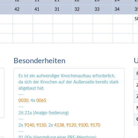
12
11
21
22
23
24
2
42
41
31
32
33
34
3
S
Besonderheiten
U
Es ist ein aufwendiger Knochenaufbau erforderlich,
da sich der Knochen auf der Außenseite bereits stark
abgebaut hat.
---
0030
, 4x
0065
---
26 21a (Analgo-Sedierung)
---
2x
9140
,
9150
, 2x
4138
,
9120
,
9100
,
9170
---
91 00a (Herstellung einer PRF-Membran)