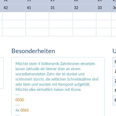
12
11
21
22
23
2
42
41
31
32
33
3
Besonderheiten
U
Möchte oben 4 Vollkeramik-Zahnkronen einsetzen
lassen (aktuelle ein Veener dran an einem
wurzelbehandelten Zahn der ist dunkel und
schimmert durch), die seitlichen Schneidezähne sind
sehr klein und wurden mit Komposit aufgefüllt.
Möchte alles einheitlich haben mit Krone.
---
0030
---
4x
0065
---