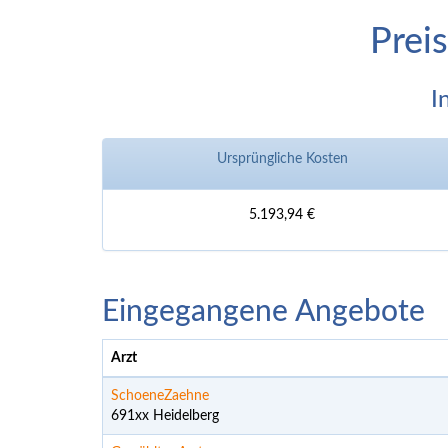
Prei
I
Ursprüngliche Kosten
5.193,94 €
Eingegangene Angebote
Arzt
SchoeneZaehne
691xx Heidelberg