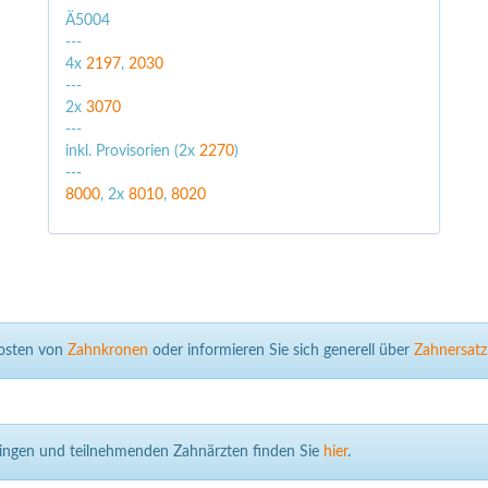
Ä5004
---
4x
2197
,
2030
---
2x
3070
---
inkl. Provisorien (2x
2270
)
---
8000
, 2x
8010
,
8020
Kosten von
Zahnkronen
oder informieren Sie sich generell über
Zahnersatz
tlingen und teilnehmenden Zahnärzten finden Sie
hier
.