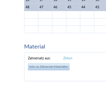
18
17
16
15
14
13
48
47
46
45
44
43
Material
Zahnersatz aus:
Zirkon
Infos zu Zahnersatz-Materialien