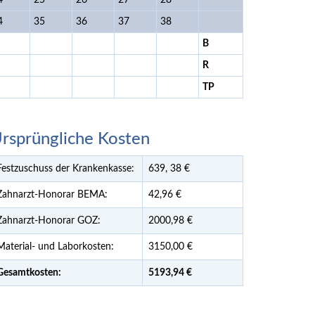
4
25
26
27
28
4
35
36
37
38
B
R
TP
rsprüngliche Kosten
Festzuschuss der Krankenkasse:
639,
38
€
Zahnarzt-Honorar BEMA:
42,96 €
Zahnarzt-Honorar GOZ:
2000,98 €
Material- und Laborkosten:
3150,00 €
Gesamtkosten:
5193,
94 €