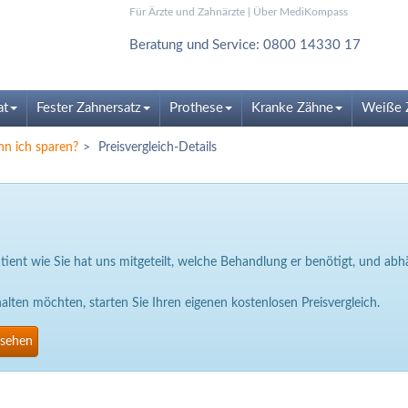
Für Ärzte und Zahnärzte
|
Über MediKompass
Beratung und Service: 0800 14330 17
at
Fester Zahnersatz
Prothese
Kranke Zähne
Weiße 
nn ich sparen?
Preisvergleich-Details
Patient wie Sie hat uns mitgeteilt, welche Behandlung er benötigt, und a
ten möchten, starten Sie Ihren eigenen kostenlosen Preisvergleich.
nsehen